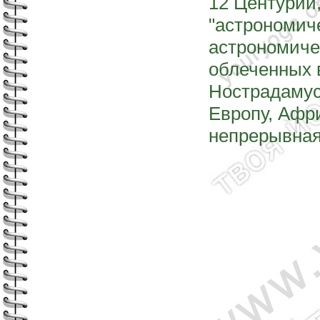
12 Центурий
"астрономиче
астрономиче
облеченных 
Нострадамус
Европу, Афри
непрерывная 