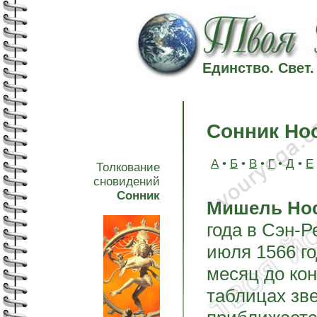
Единство. Свет
Сонник Но
А
•
Б
•
В
•
Г
•
Д
•
Е
Толкование
сновидений
Сонник
Мишель Но
года в Сэн-Р
июля 1566 го
месяц до ко
таблицах зве