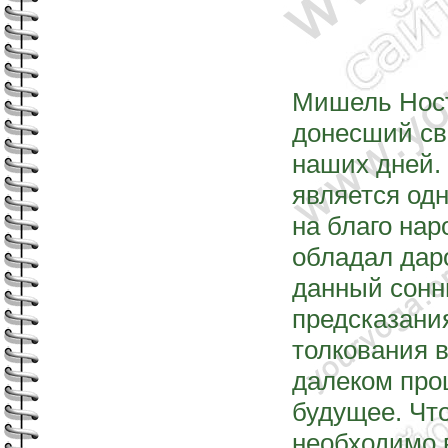
Мишель Ност
донесший св
наших дней. 
является од
на благо нар
обладал дар
данный сонни
предсказания
толкования 
далеком про
будущее. Что
необходимо 