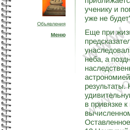
приближается
ученику и п
уже не будет"
Объявления
Еще при жиз
Меню
предсказател
унаследовал
неба, а позд
наследствен
астрономией
результаты. 
удивительну
в привязке к
вычисленном
Оставленное